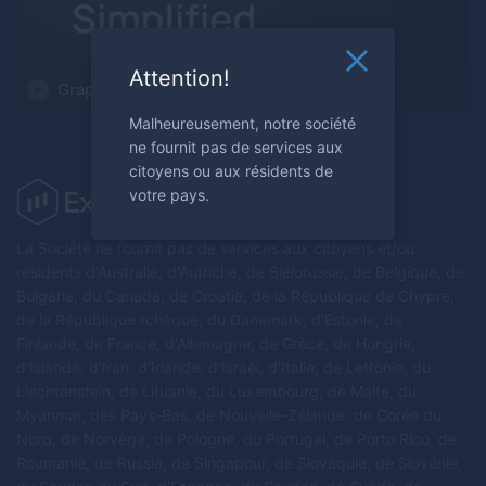
Attention!
Graphical Analysis Simplified
Malheureusement, notre société
ne fournit pas de services aux
citoyens ou aux résidents de
votre pays.
La Société ne fournit pas de services aux citoyens et/ou
résidents d'Australie, d'Autriche, de Biélorussie, de Belgique, de
Bulgarie, du Canada, de Croatie, de la République de Chypre,
de la République tchèque, du Danemark, d'Estonie, de
Finlande, de France, d'Allemagne, de Grèce, de Hongrie,
d'Islande, d'Iran, d'Irlande, d'Israël, d'Italie, de Lettonie, du
Liechtenstein, de Lituanie, du Luxembourg, de Malte, du
Myanmar, des Pays-Bas, de Nouvelle-Zélande, de Corée du
Nord, de Norvège, de Pologne, du Portugal, de Porto Rico, de
Roumanie, de Russie, de Singapour, de Slovaquie, de Slovénie,