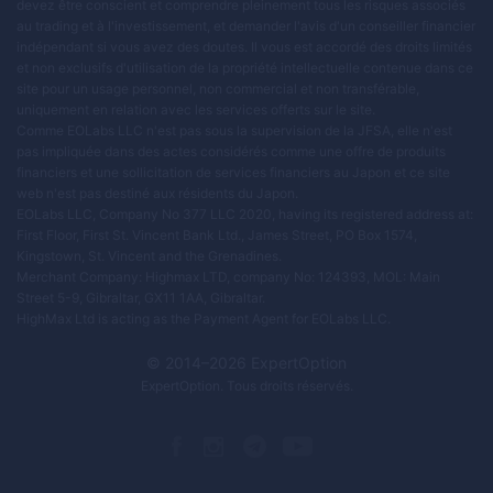
devez être conscient et comprendre pleinement tous les risques associés
au trading et à l'investissement, et demander l'avis d'un conseiller financier
indépendant si vous avez des doutes. Il vous est accordé des droits limités
et non exclusifs d'utilisation de la propriété intellectuelle contenue dans ce
site pour un usage personnel, non commercial et non transférable,
uniquement en relation avec les services offerts sur le site.
Comme EOLabs LLC n'est pas sous la supervision de la JFSA, elle n'est
pas impliquée dans des actes considérés comme une offre de produits
financiers et une sollicitation de services financiers au Japon et ce site
web n'est pas destiné aux résidents du Japon.
EOLabs LLC, Company No 377 LLC 2020, having its registered address at:
First Floor, First St. Vincent Bank Ltd., James Street, PO Box 1574,
Kingstown, St. Vincent and the Grenadines.
Merchant Company: Highmax LTD, company No: 124393, MOL: Main
Street 5-9, Gibraltar, GX11 1AA, Gibraltar.
HighMax Ltd is acting as the Payment Agent for EOLabs LLC.
© 2014–
2026
ExpertOption
ExpertOption
. Tous droits réservés.