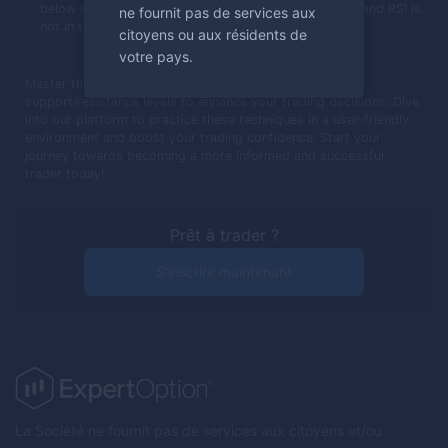
below support, MACD crosses below its trigger line, and RSI is
ne fournit pas de services aux
not in the oversold area.
citoyens ou aux résidents de
votre pays.
Master this breakout strategy with MACD, RSI, and
support/resistance levels to enhance your trading decisions. Dive
into our platform to practice these techniques in a user-friendly
environment and boost your trading confidence. Start your
journey towards becoming a more informed and successful
trader today!
Prêt à trader ?
S'inscrire maintenant
La Société ne fournit pas de services aux citoyens et/ou