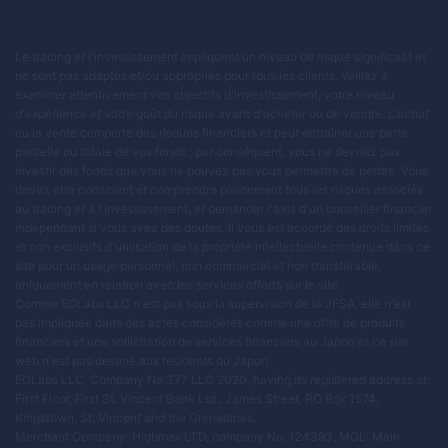
Le trading et l'investissement impliquent un niveau de risque significatif et
ne sont pas adaptés et/ou appropriés pour tous les clients. Veillez à
examiner attentivement vos objectifs d'investissement, votre niveau
d'expérience et votre goût du risque avant d'acheter ou de vendre. L'achat
ou la vente comporte des risques financiers et peut entraîner une perte
partielle ou totale de vos fonds ; par conséquent, vous ne devriez pas
investir des fonds que vous ne pouvez pas vous permettre de perdre. Vous
devez être conscient et comprendre pleinement tous les risques associés
au trading et à l'investissement, et demander l'avis d'un conseiller financier
indépendant si vous avez des doutes. Il vous est accordé des droits limités
et non exclusifs d'utilisation de la propriété intellectuelle contenue dans ce
site pour un usage personnel, non commercial et non transférable,
uniquement en relation avec les services offerts sur le site.
Comme EOLabs LLC n'est pas sous la supervision de la JFSA, elle n'est
pas impliquée dans des actes considérés comme une offre de produits
financiers et une sollicitation de services financiers au Japon et ce site
web n'est pas destiné aux résidents du Japon.
EOLabs LLC, Company No 377 LLC 2020, having its registered address at:
First Floor, First St. Vincent Bank Ltd., James Street, PO Box 1574,
Kingstown, St. Vincent and the Grenadines.
Merchant Company: Highmax LTD, company No: 124393, MOL: Main