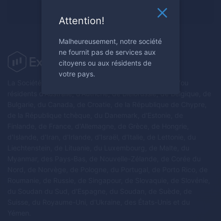
S'inscrire maintenant
Attention!
Malheureusement, notre société
ne fournit pas de services aux
citoyens ou aux résidents de
votre pays.
La Société ne fournit pas de services aux citoyens et/ou
résidents d'Australie, d'Autriche, de Biélorussie, de Belgique, de
Bulgarie, du Canada, de Croatie, de la République de Chypre,
de la République tchèque, du Danemark, d'Estonie, de
Finlande, de France, d'Allemagne, de Grèce, de Hongrie,
d'Islande, d'Iran, d'Irlande, d'Israël, d'Italie, de Lettonie, du
Liechtenstein, de Lituanie, du Luxembourg, de Malte, du
Myanmar, des Pays-Bas, de Nouvelle-Zélande, de Corée du
Nord, de Norvège, de Pologne, du Portugal, de Porto Rico, de
Roumanie, de Russie, de Singapour, de Slovaquie, de Slovénie,
du Soudan du Sud, d'Espagne, du Soudan, de Suède, de
Suisse, du Royaume-Uni, d'Ukraine, des États-Unis et du
Yémen.